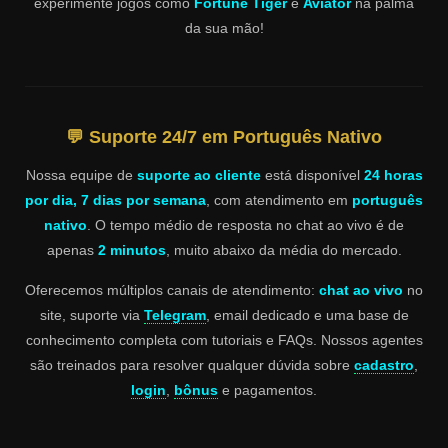
experimente jogos como
Fortune Tiger
e
Aviator
na palma
da sua mão!
💬 Suporte 24/7 em Português Nativo
Nossa equipe de
suporte ao cliente
está disponível
24 horas
por dia, 7 dias por semana
, com atendimento em
português
nativo
. O tempo médio de resposta no chat ao vivo é de
apenas
2 minutos
, muito abaixo da média do mercado.
Oferecemos múltiplos canais de atendimento:
chat ao vivo
no
site, suporte via
Telegram
, email dedicado e uma base de
conhecimento completa com tutoriais e FAQs. Nossos agentes
são treinados para resolver qualquer dúvida sobre
cadastro
,
login
,
bônus
e pagamentos.