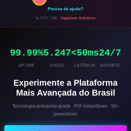
Precisa de ajuda?
📞 CVV: 188 ·
Jogadores Anônimos
99.99%
5.247
<50ms
24/7
UPTIME
JOGOS
LATÊNCIA
SUPORTE
Experimente a Plataforma
Mais Avançada do Brasil
Tecnologia enterprise-grade · PIX instantâneo · 50+
provedores