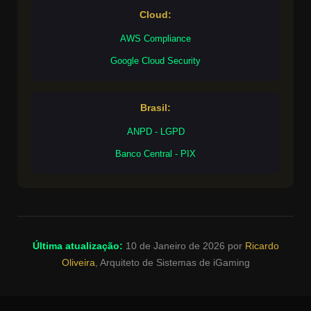
Cloud:
AWS Compliance
Google Cloud Security
Brasil:
ANPD - LGPD
Banco Central - PIX
Última atualização:
10 de Janeiro de 2026
por
Ricardo
Oliveira
, Arquiteto de Sistemas de iGaming