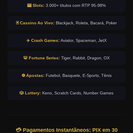
🎰 Slots:
3.000+ títulos com RTP 95-98%
🃏 Cassino Ao Vivo:
Blackjack, Roleta, Bacará, Poker
✈️ Crash Games:
Aviator, Spaceman, JetX
🐯 Fortune Series:
Tiger, Rabbit, Dragon, OX
⚽ Apostas:
Futebol, Basquete, E-Sports, Tênis
🎲 Lottery:
Keno, Scratch Cards, Number Games
💳 Pagamentos Instantâneos: PIX em 30