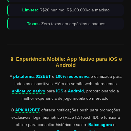
Limites:
R$20 mínimo, R$100.000/dia máximo
Taxas:
Zero taxas em depósitos e saques
📱 Experiência Mobile: App Nativo para iOS e
Android
A
plataforma 012BET
é
100% responsiva
e otimizada para
todos os dispositivos. Além da versão web, oferecemos
aplicativo nativo
para
iOS
e
Android
, proporcionando a
melhor experiência de jogo mobile do mercado.
O
APK 012BET
oferece notificações push para promoções
exclusivas, login biométrico (Face ID/Touch ID), e funciona
offline para consultar histórico e saldo.
Baixe agora
e