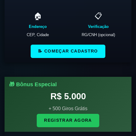
🏠
📋
Endereço
Verificação
CEP, Cidade
RG/CNH (opcional)
📝 COMEÇAR CADASTRO
🎁 Bônus Especial
R$ 5.000
+ 500 Giros Grátis
REGISTRAR AGORA