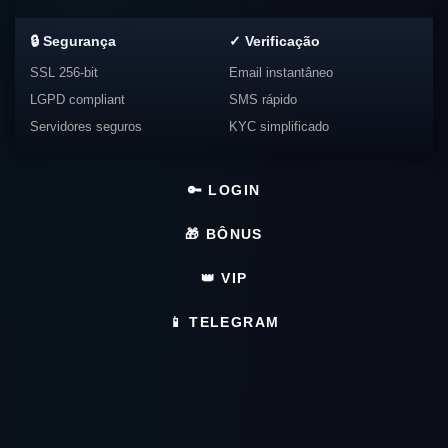
🔒 Segurança
✓ Verificação
SSL 256-bit
Email instantâneo
LGPD compliant
SMS rápido
Servidores seguros
KYC simplificado
🔑 LOGIN
🎁 BÔNUS
👑 VIP
📱 TELEGRAM