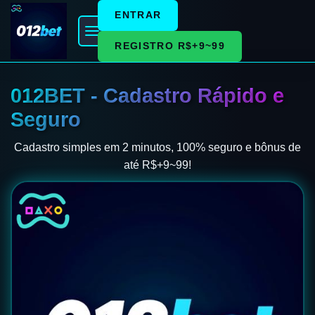
ENTRAR
REGISTRO R$+9~99
🎰 Jogos
012BET - Cadastro Rápido e
Seguro
Slot
Cadastro simples em 2 minutos, 100% seguro e bônus de
Cassino
até R$+9~99!
Fortune
Jogos
Game