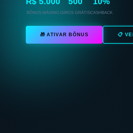
R$ 5.000
500
10%
BÔNUS MÁXIMO
GIROS GRÁTIS
CASHBACK
🎁 ATIVAR BÔNUS
📋 V