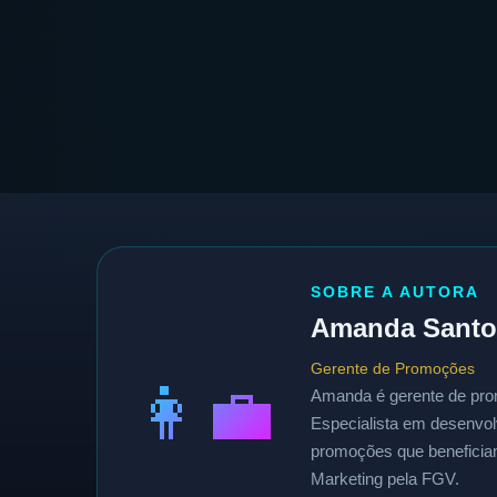
SOBRE A AUTORA
Amanda Santo
Gerente de Promoções
👩‍💼
Amanda é gerente de pro
Especialista em desenvolv
promoções que beneficia
Marketing pela FGV.