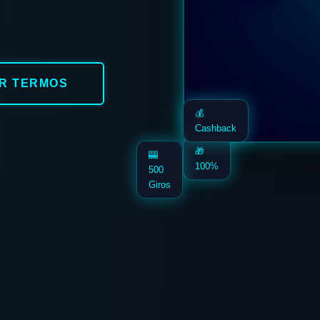
ER TERMOS
💰
Cashback
🎰
🎁
500
100%
Giros