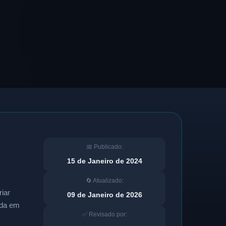
📅 Publicado:
15 de Janeiro de 2024
🔄 Atualizado:
iar
09 de Janeiro de 2026
ada em
✅ Revisado por: