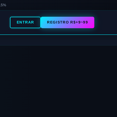
 15%
ENTRAR
REGISTRO R$+9~99
👤 Conta
Login
Cadastro
Bônus
VIP